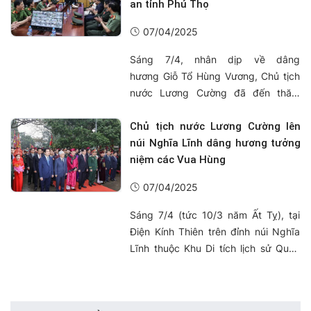
Sáng 4/4, sau lễ đón chính thức
an tỉnh Phú Thọ
được tổ chức trọng thể tại Phủ Chủ
07/04/2025
tịch, Chủ tịch nước Lương Cường đã
hội đàm ...
Sáng 7/4, nhân dịp về dâng
hương Giỗ Tổ Hùng Vương, Chủ tịch
nước Lương Cường đã đến thăm
Trung tâm thông tin chỉ huy Công an
tỉnh Phú Thọ đặt tại Khu di tích lịch
Chủ tịch nước Lương Cường lên
sử Đền Hùng, động viên cán bộ,
núi Nghĩa Lĩnh dâng hương tưởng
chiến sỹ làm nhiệm vụ bảo đảm an
niệm các Vua Hùng
ninh trật tự Giỗ Tổ Hùng Vương - Lễ
07/04/2025
hội Đền Hùng và Tuần Văn hóa du ...
Sáng 7/4 (tức 10/3 năm Ất Tỵ), tại
Điện Kính Thiên trên đỉnh núi Nghĩa
Lĩnh thuộc Khu Di tích lịch sử Quốc
gia đặc biệt Đền Hùng, Đảng bộ,
chính quyền và nhân dân tỉnh Phú
Thọ thay mặt đồng bào, chiến sĩ cả