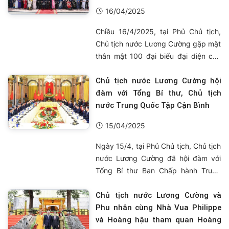
16/04/2025
Chiều 16/4/2025, tại Phủ Chủ tịch,
Chủ tịch nước Lương Cường gặp mặt
thân mật 100 đại biểu đại diện cho
hàng trăm nhân vật trong chương
trình “Việc tử tế” của Đài Truyền hình
Chủ tịch nước Lương Cường hội
Việt Nam.
đàm với Tổng Bí thư, Chủ tịch
nước Trung Quốc Tập Cận Bình
15/04/2025
Ngày 15/4, tại Phủ Chủ tịch, Chủ tịch
nước Lương Cường đã hội đàm với
Tổng Bí thư Ban Chấp hành Trung
ương Đảng Cộng sản Trung Quốc,
Chủ tịch nước Cộng hòa nhân dân
Chủ tịch nước Lương Cường và
Trung Hoa Tập Cận Bình.
Phu nhân cùng Nhà Vua Philippe
và Hoàng hậu tham quan Hoàng