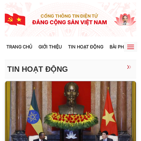
CỔNG THÔNG TIN ĐIỆN TỬ
ĐẢNG CỘNG SẢN VIỆT NAM
TRANG CHỦ
GIỚI THIỆU
TIN HOẠT ĐỘNG
BÀI PHÁT BIỂU
Togg
navig
TIN HOẠT ĐỘNG