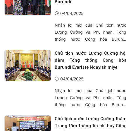
đại biểu cấp cao Quốc hội Việt Nam
Burundi
do Phó Chủ tịch Quốc hội Nguyễn
04/04/2025
Khắc Định dẫn đầu đã viếng và ghi
sổ tang ...
Nhận lời mời của Chủ tịch nước
Lương Cường và Phu nhân, Tổng
thống nước Cộng hòa Burundi
Évariste Ndayishimiye và Phu nhân
đã đến Thủ đô Hà Nội, bắt đầu
Chủ tịch nước Lương Cường hội
chuyến thăm chính thức Việt Nam từ
đàm Tổng thống Cộng hòa
ngày 3-6/4/2025. Sáng 4/4, tại Phủ
Burundi Evariste Ndayishimiye
Chủ tịch, Chủ tịch nước Lương
04/04/2025
Cường và Phu nhân đã chủ trì Lễ đón
chính thức ...
Nhận lời mời của Chủ tịch nước
Lương Cường và Phu nhân, Tổng
thống nước Cộng hòa Burundi
Évariste Ndayishimiye và Phu nhân
thực hiện chuyến thăm chính thức
Chủ tịch nước Lương Cường thăm
Việt Nam từ ngày 3 - 6/4/2025.
Trung tâm thông tin chỉ huy Công