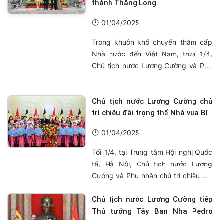
thành Thăng Long
01/04/2025
Trong khuôn khổ chuyến thăm cấp
Nhà nước đến Việt Nam, trưa 1/4,
Chủ tịch nước Lương Cường và Phu
nhân Nguyễn Thị Minh Nguyệt cùng
Nhà Vua Bỉ Philippe và Hoàng hậu
Mathilde có chuyến tham quan
Chủ tịch nước Lương Cường chủ
Hoàng thành Thăng Long, quần thể
trì chiêu đãi trọng thể Nhà vua Bỉ
di tích gắn với lịch sử kinh thành
01/04/2025
Thăng Long Hà Nội.
Tối 1/4, tại Trung tâm Hội nghị Quốc
tế, Hà Nội, Chủ tịch nước Lương
Cường và Phu nhân chủ trì chiêu đãi
trọng thể Nhà vua Bỉ Philippe và
Hoàng hậu đang có chuyến thăm
Chủ tịch nước Lương Cường tiếp
cấp Nhà nước tới Việt Nam.
Thủ tướng Tây Ban Nha Pedro