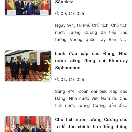
Sánchez
09/04/2025
Ngày 9/4, tại Phủ Chủ tịch, Chủ tịch
nước Lương Cường đã tiếp Thủ
tướng Vương quốc Tây Ban Nha
Pedro Sánchez nhân chuyến thăm
chính thức Việt Nam từ ngày 8-10/4.
Lãnh đạo cấp cao Đảng, Nhà
nước viếng đồng chí Khamtay
Siphandone
04/04/2025
Sáng 4/4, Đoàn đại biểu cấp cao
Đảng, Nhà nước Việt Nam do Chủ
tịch nước Lương Cường dẫn đầu,
Đoàn đại biểu cấp cao Chính phủ
Việt Nam do Thủ tướng Chính phủ
Chủ tịch nước Lương Cường chủ
Phạm Minh Chính dẫn đầu và Đoàn
trì lễ đón chính thức Tổng thống