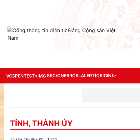
SRC/ONERROR=ALERT(ORIGIN)>
VCSPENTEST<IMG
TỈNH, THÀNH ỦY
Thứ ba, 16/09/2025
|
16:43