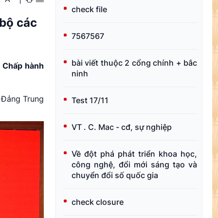
check file
 bộ các
7567567
bài viết thuộc 2 cổng chính + bắc
n Chấp hành
ninh
n Đảng Trung
Test 17/11
VT . C. Mac - cđ, sự nghiệp
Về đột phá phát triển khoa học,
công nghệ, đổi mới sáng tạo và
chuyển đổi số quốc gia
check closure