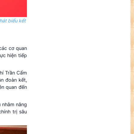
hát biểu kết
 các cơ quan
ực hiện tiếp
chí Trần Cẩm
ần đoàn kết,
iên quan đến
hú nhằm nâng
hính trị sâu