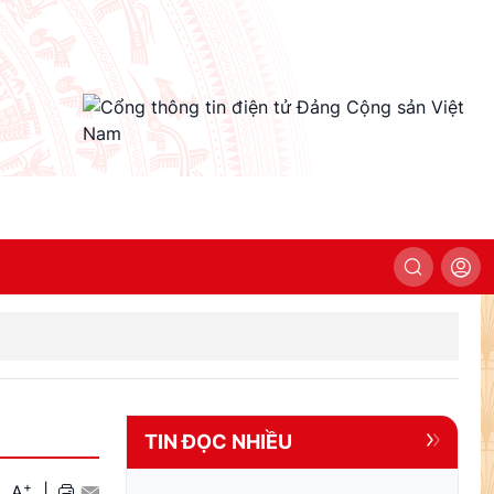
TIN ĐỌC NHIỀU
+
A
A
|