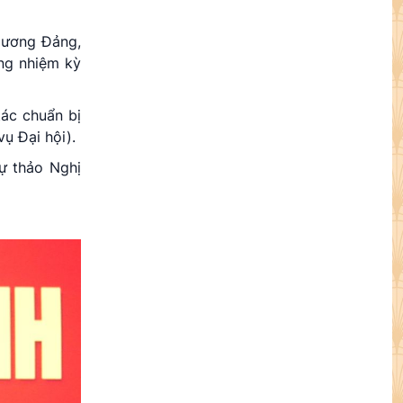
 ương Đảng,
ng nhiệm kỳ
tác chuẩn bị
vụ Đại hội).
dự thảo Nghị