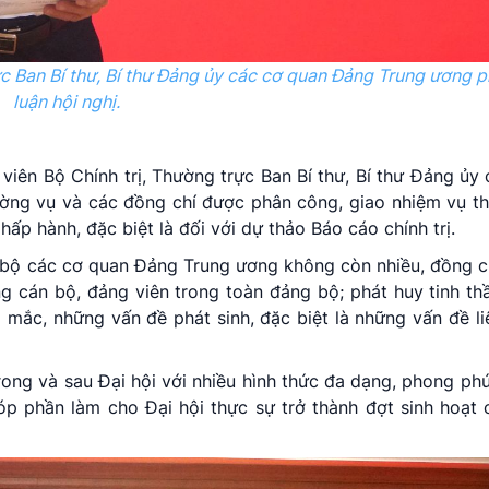
ực Ban Bí thư, Bí thư Đảng ủy các cơ quan Đảng Trung ương p
luận hội nghị.
 viên Bộ Chính trị, Thường trực Ban Bí thư, Bí thư Đảng ủy
ng vụ và các đồng chí được phân công, giao nhiệm vụ th
ấp hành, đặc biệt là đối với dự thảo Báo cáo chính trị.
g bộ các cơ quan Đảng Trung ương không còn nhiều, đồng 
ng cán bộ, đảng viên trong toàn đảng bộ; phát huy tinh th
g mắc, những vấn đề phát sinh, đặc biệt là những vấn đề l
rong và sau Đại hội với nhiều hình thức đa dạng, phong p
p phần làm cho Đại hội thực sự trở thành đợt sinh hoạt c